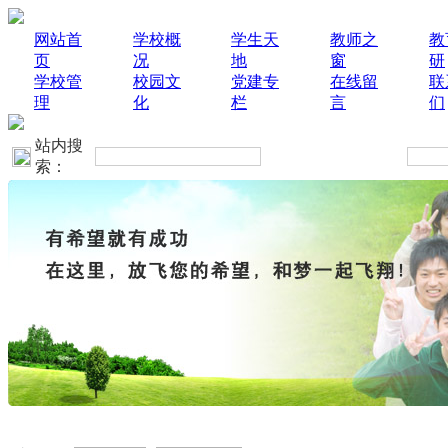
网站首
学校概
学生天
教师之
教
页
况
地
窗
研
学校管
校园文
党建专
在线留
联
理
化
栏
言
们
站内搜
索：