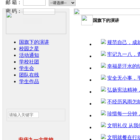
邮 箱：
密 码：
国旗下的演讲
国旗下的演讲
规范自己，成
校园之星
牢记九一八，
活动通知
学校社团
幸福是汗水的
学生会
团队在线
安全无小事，
学生作品
弘扬宪法精神
不经历风雨怎
珍惜每一分钟
文明礼仪 从我
文明就餐在行
安庆九一六学校